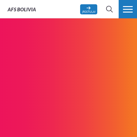
AFS
BOLIVIA
¡POSTULA!
BÚSQUEDA
MÁS