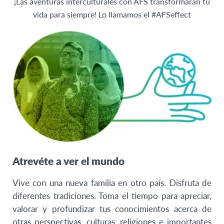
¡Las aventuras interculturales con AFS transformarán tu
Tailandia
vida para siempre! Lo llamamos el #AFSeffect
EUROPA
Alemania
Bélgica Flamenca
Bélgica Francesa
Dinamarca
Finlandia
Francia
Hungría
Atrevéte a ver el mundo
Islandia
Italia
Vive con una nueva familia en otro país. Disfruta de
República Checa
diferentes tradiciones. Toma el tiempo para apreciar,
valorar y profundizar tus conocimientos acerca de
Suiza
otras perspectivas, culturas, religiones e importantes