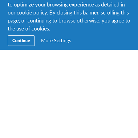
otras culturas y orígenes, son habilidades que podrás
to optimize your browsing experience as detailed in
traer de vuelta a casa y utilizar para toda la vida.
our
cookie policy
. By closing this banner, scrolling this
page, or continuing to browse otherwise, you agree to
the use of cookies.
More Settings
Continue
Atrévete a ser tú mismo
Descubre cosas nuevas sobre ti mismo y tu lugar en el
mundo. Aprende a convertir situaciones difíciles en
valiosas oportunidades para crecer y ser una persona