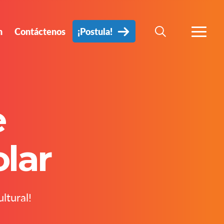
n
Contáctenos
¡Postula!
BÚSQUEDA
MÁS
e
lar
ltural!