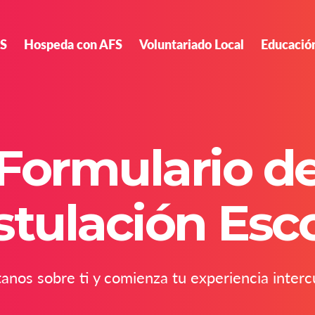
FS
Hospeda con AFS
Voluntariado Local
Educació
Formulario d
stulación Esco
anos sobre ti y comienza tu experiencia intercu