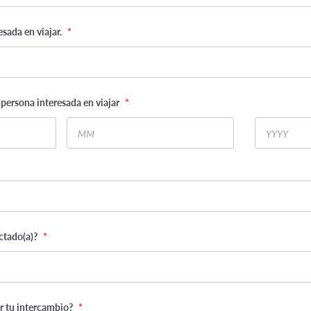
esada en viajar.
*
persona interesada en viajar
*
Month
Year
ctado(a)?
*
 tu intercambio?
*