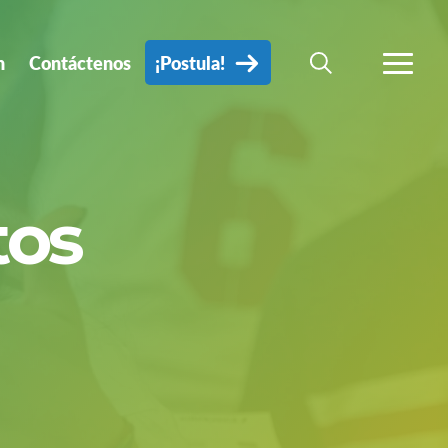
n
Contáctenos
¡Postula!
BÚSQUEDA
MÁS
tos