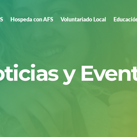
FS
Hospeda con AFS
Voluntariado Local
Educació
ticias y Even